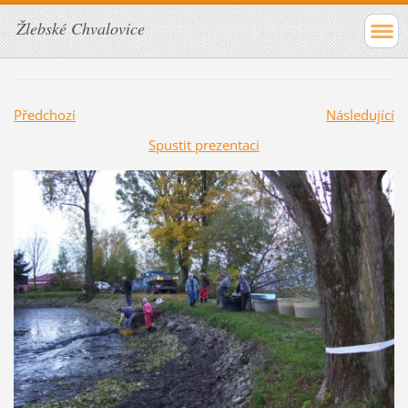
Žlebské Chvalovice
Předchozí
Následující
Spustit prezentaci