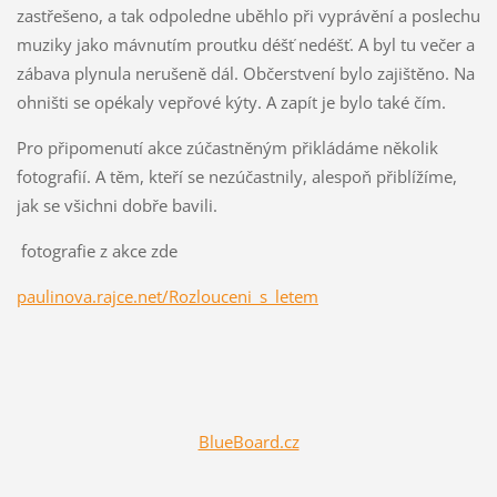
zastřešeno, a tak odpoledne uběhlo při vyprávění a poslechu
muziky jako mávnutím proutku déšť nedéšť. A byl tu večer a
zábava plynula nerušeně dál. Občerstvení bylo zajištěno. Na
ohništi se opékaly vepřové kýty. A zapít je bylo také čím.
Pro připomenutí akce zúčastněným přikládáme několik
fotografií. A těm, kteří se nezúčastnily, alespoň přiblížíme,
jak se všichni dobře bavili.
fotografie z akce zde
paulinova.rajce.net/Rozlouceni_s_letem
BlueBoard.cz