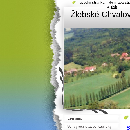
úvodní stránka
mapa str
tisk
Žlebské Chvalov
Aktuality
80. výročí stavby kapličky
S