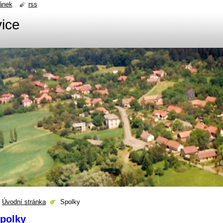
ánek
rss
ice
Úvodní stránka
Spolky
polky