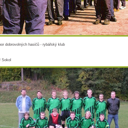
or dobrovolných hasičů - rybářský klub
 Sokol