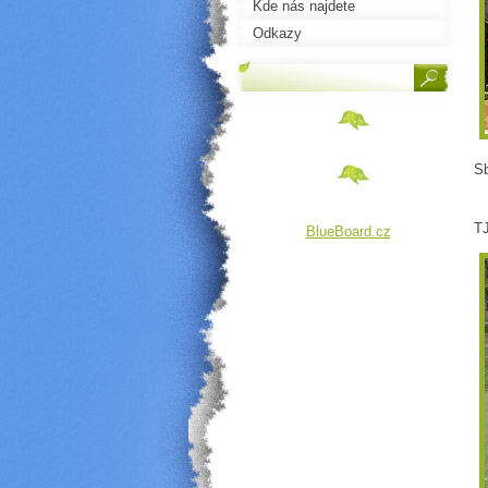
Kde nás najdete
Odkazy
Sb
TJ
BlueBoard.cz