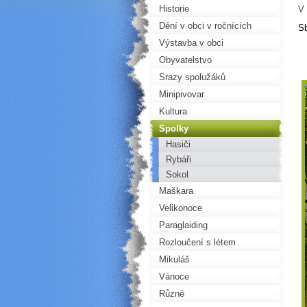
Historie
V 
Dění v obci v ročnících
Sb
Výstavba v obci
Obyvatelstvo
Srazy spolužáků
Minipivovar
Kultura
Spolky
Hasiči
Rybáři
Sokol
Maškara
Velikonoce
Paraglaiding
Rozloučení s létem
Mikuláš
Vánoce
Různé