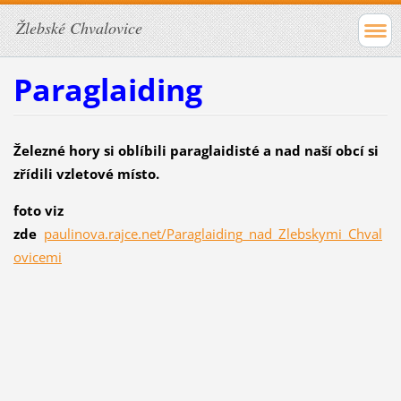
Žlebské Chvalovice
Paraglaiding
Železné hory si oblíbili paraglaidisté a nad naší obcí si
zřídili vzletové místo.
foto viz
zde
paulinova.rajce.net/Paraglaiding_nad_Zlebskymi_Chval
ovicemi