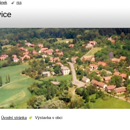
ánek
rss
ice
Úvodní stránka
Výstavba v obci