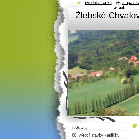
úvodní stránka
mapa str
tisk
Žlebské Chvalov
Aktuality
80. výročí stavby kapličky