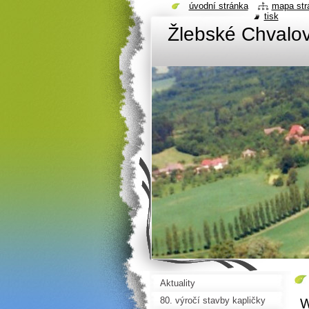
úvodní stránka
mapa str
tisk
Žlebské Chvalov
Aktuality
80. výročí stavby kapličky
W