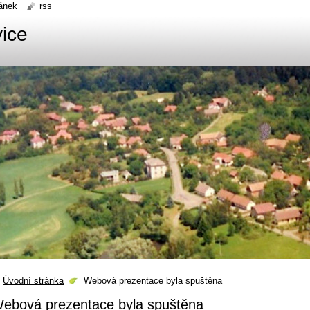
ánek
rss
ice
Úvodní stránka
Webová prezentace byla spuštěna
ebová prezentace byla spuštěna