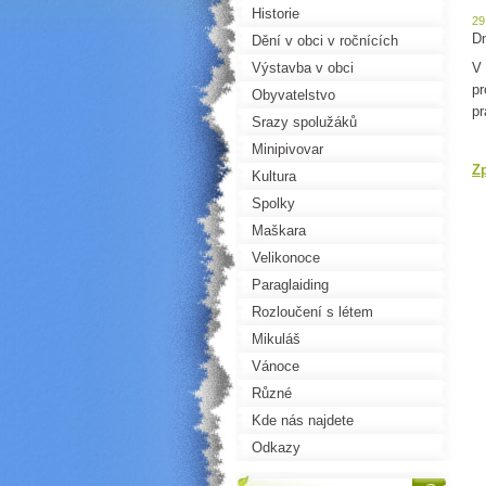
Historie
29
Dn
Dění v obci v ročnících
Výstavba v obci
V 
pr
Obyvatelstvo
pr
Srazy spolužáků
Minipivovar
Z
Kultura
Spolky
Maškara
Velikonoce
Paraglaiding
Rozloučení s létem
Mikuláš
Vánoce
Různé
Kde nás najdete
Odkazy