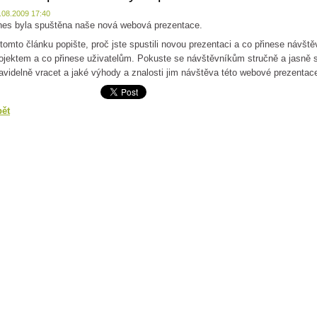
.08.2009 17:40
es byla spuštěna naše nová webová prezentace.
tomto článku popište, proč jste spustili novou prezentaci a co přinese návšt
ojektem a co přinese uživatelům. Pokuste se návštěvníkům stručně a jasně sd
avidelně vracet a jaké výhody a znalosti jim návštěva této webové prezentace
pět