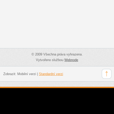
© 2009 Všechna práva vyhrazena.
Vytvořeno službou
Webnode
Zobrazit:
Mobilní verzi
|
Standardní verzi