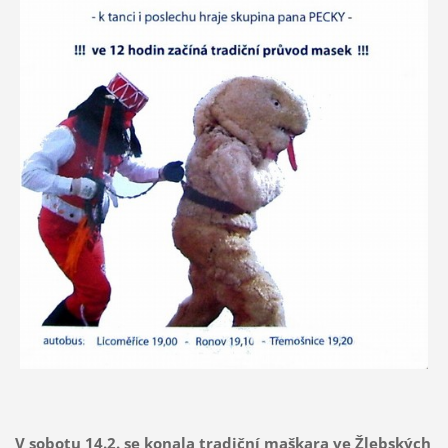
V sobotu 14.2. se konala tradiční maškara ve Žlebských