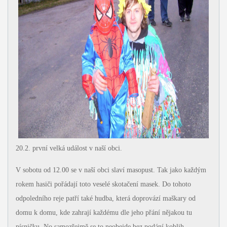
20.2. první velká událost v naší obci.
V sobotu od 12.00 se v naší obci slaví masopust. Tak jako každým
rokem hasiči pořádají toto veselé skotačení masek. Do tohoto
odpoledního reje patří také hudba, která doprovází maškary od
domu k domu, kde zahrají každému dle jeho přání nějakou tu
písničku. No samozřejmě se to neobejde bez podání koblih,