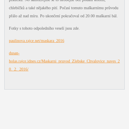
chlebíčků a také nějakého pití. Počasí tomuto maškarnímu průvodu
přálo až nad míru. Po ukončení pokračoval od 20.00 maškarní bál.
Fotky s tohoto odpoledního veselí jsou zde.
paulinova.rajce.net/maskara_2016
dusan-
holas.rajce.idnes.cz/Maskarni_pruvod_Zlebske_Chvalovice_naves_2
0._2._2016/