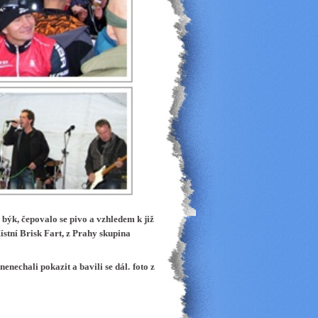
 býk, čepovalo se pivo a vzhledem k již
ístní Brisk Fart, z Prahy skupina
nenechali pokazit a bavili se dál.
foto z