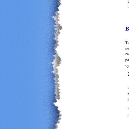
B
Ta
ne
Ne
pa
vy