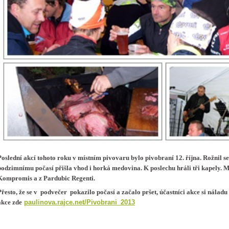
Poslední akcí tohoto roku v místním pivovaru bylo pivobraní 12. října. Rožnil se
podzimnímu počasí přišla vhod i horká medovina. K poslechu hráli tři kapely. M
Kompromis a z Pardubic Regenti.
Přesto, že se v podvečer pokazilo počasí a začalo pršet, účastníci akce si náladu 
paulinova.rajce.net/Pivobrani_2013
akce zde