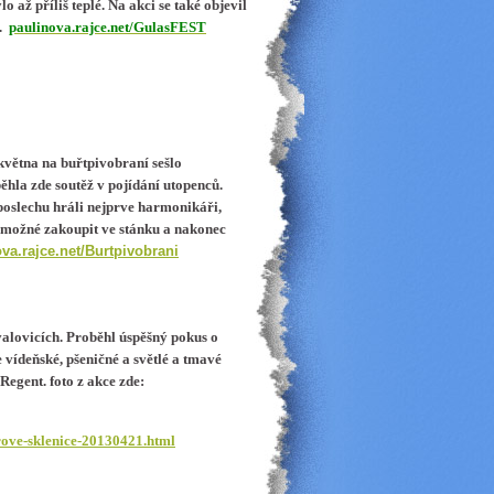
 až příliš teplé. Na akci se také objevil
ý.
paulinova.rajce.net/GulasFEST
 května na buřtpivobraní sešlo
ěhla zde soutěž v pojídání utopenců.
K poslechu hráli nejprve harmonikáři,
lo možné zakoupit ve stánku a nakonec
va.rajce.net/Burtpivobrani
alovicích. Proběhl úspěšný pokus o
 vídeňské, pšeničné a světlé a tmavé
Regent. foto z akce zde:
trove-sklenice-20130421.html