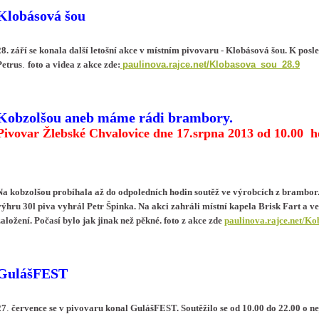
Klobásová šou
28. září se konala další letošní akce v místním pivovaru - Klobásová šou. K po
.
paulinova.rajce.net/Klobasova_sou_28.9
Petrus
foto a videa z akce zde:
Kobzolšou aneb máme rádi brambory.
Pivovar Žlebské Chvalovice dne 17.srpna 2013 od 10.00 h
Na kobzolšou probíhala až do odpoledních hodin soutěž ve výrobcích z brambor. 
výhru 30l piva vyhrál Petr Špinka. Na akci zahráli místní kapela Brisk Fart a veče
založení. Počasí bylo jak jinak než pěkné. foto z akce zde
paulinova.rajce.net/Ko
GulášFEST
.
27
července se v pivovaru konal GulášFEST. Soutěžilo se od 10.00 do 22.00 o nej