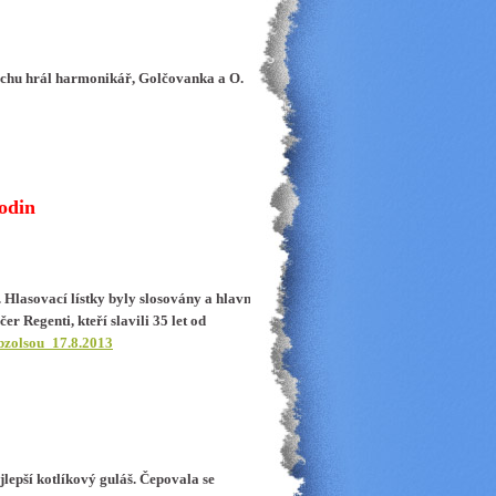
slechu hrál harmonikář, Golčovanka a O.
odin
Hlasovací lístky byly slosovány a hlavní
r Regenti, kteří slavili 35 let od
bzolsou_17.8.2013
lepší kotlíkový guláš. Čepovala se