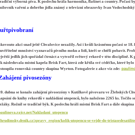
tradiční výborná piva. K poslechu hrála harmonika, flašinet a country. Počasí bylo
milovník vaření a dobrého jídla známý z televizní obrazovky Ivan Vodochodsk
uřtpivobraní
kovouto akci snad ještě Chvalovice nezažily. Asi i kvůli krásnému počasí se 18.
uvěřitelné množství vyznavačů pivního moku a lidí, kteří se chtěli pobavit. Prob
jvětší jedlík jich spořádal čtrnáct a vytvořil světový rekord v této disciplíně. 
k následovala místní kapela Brisk Fart, která zde křtila své cédéčko, které by
paulino
stoupila ronovská country skupina Wyrton. Fotogalerie z akce viz zde:
Zahájení pivosezóny
20. dubna se konalo zahájení pivosezóny v Kutílkově pivovaru ve Žlebských Chv
zapsání do knihy rekordů v nakládání utopenců, bylo naloženo 2265 ks. Točilo se
ležáky. Rožnil se tradičně býk. K poslechu hráli místní Brisk Fart a dále skupina 
paulinova.rajce.net/Nakladani_utopencu
chrudimsky.denik.cz/zpravy_region/kolik-utopencu-se-vejde-do-tristasedesatili