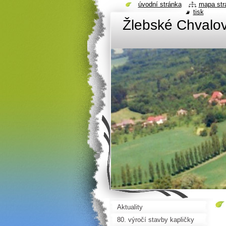
úvodní stránka
mapa str
tisk
Žlebské Chvalov
Aktuality
80. výročí stavby kapličky