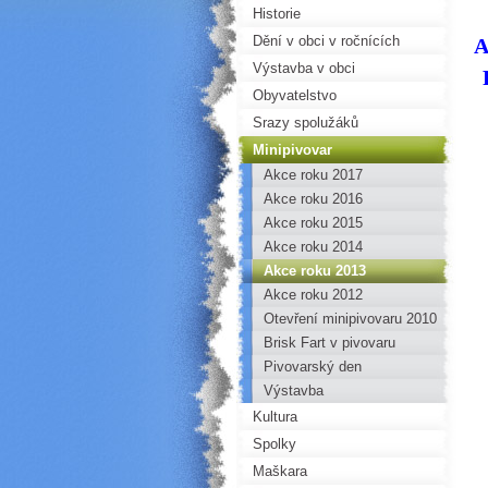
Historie
Dění v obci v ročnících
A
Výstavba v obci
Obyvatelstvo
Srazy spolužáků
Minipivovar
Akce roku 2017
Akce roku 2016
Akce roku 2015
Akce roku 2014
Akce roku 2013
Akce roku 2012
Otevření minipivovaru 2010
Brisk Fart v pivovaru
Pivovarský den
Výstavba
Kultura
Spolky
Maškara