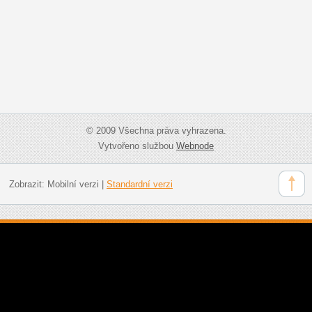
© 2009 Všechna práva vyhrazena.
Vytvořeno službou
Webnode
Zobrazit:
Mobilní verzi
|
Standardní verzi