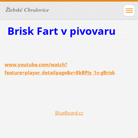
Žlebské Chvalovice
Brisk Fart v pivovaru
www.youtube.com/watch?
feature=player_detailpage&v=8bBPJy_1v-gBrisk
BlueBoard.cz