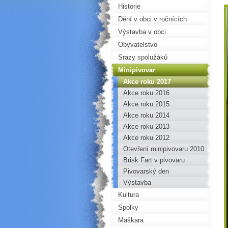
Historie
Dění v obci v ročnících
Výstavba v obci
Obyvatelstvo
Srazy spolužáků
Minipivovar
Akce roku 2017
Akce roku 2016
Akce roku 2015
Akce roku 2014
Akce roku 2013
Akce roku 2012
Otevření minipivovaru 2010
Brisk Fart v pivovaru
Pivovarský den
Výstavba
Kultura
Spolky
Maškara