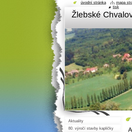
úvodní stránka
mapa str
tisk
Žlebské Chvalov
Aktuality
80. výročí stavby kapličky
A