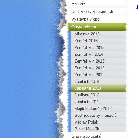
Historie
Dění v obci v ročnících
Výstavba v obci
Obyvatelstvo
Miminka 2016
Zemřeli 2016
Zemřeli v r. 2015
Zemřeli v r.2014
Zemřeli v r. 2013
Zemřeli v r. 2012
Zemřeli v r. 2011
Jubilanti 2014
Jubilanti 2013
Jubilanti 2012
Jubilanti 2011
Majitelé domů r.2012
Sedmdesátiny manželů
Vamberských
Václav Polák
Pavel Minařík
Srazy spolužáků