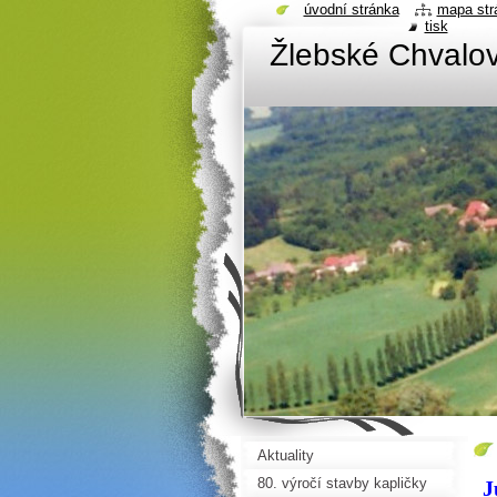
úvodní stránka
mapa str
tisk
Žlebské Chvalov
Aktuality
80. výročí stavby kapličky
J