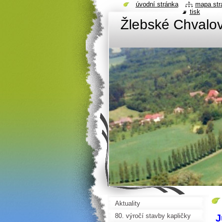
úvodní stránka
mapa str
tisk
Žlebské Chvalov
Aktuality
80. výročí stavby kapličky
J