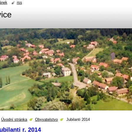
ánek
rss
ice
Úvodní stránka
Obyvatelstvo
Jubilanti 2014
ubilanti r. 2014