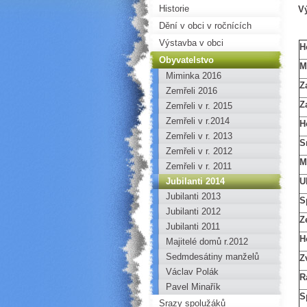
Historie
Vý
Dění v obci v ročnících
Výstavba v obci
H
Obyvatelstvo
M
Miminka 2016
Z
Zemřeli 2016
Z
Zemřeli v r. 2015
Zemřeli v r.2014
H
Zemřeli v r. 2013
S
Zemřeli v r. 2012
M
Zemřeli v r. 2011
Jubilanti 2014
U
Jubilanti 2013
S
Jubilanti 2012
Z
Jubilanti 2011
H
Majitelé domů r.2012
Sedmdesátiny manželů
Z
Vamberských
Václav Polák
R
Pavel Minařík
S
Srazy spolužáků