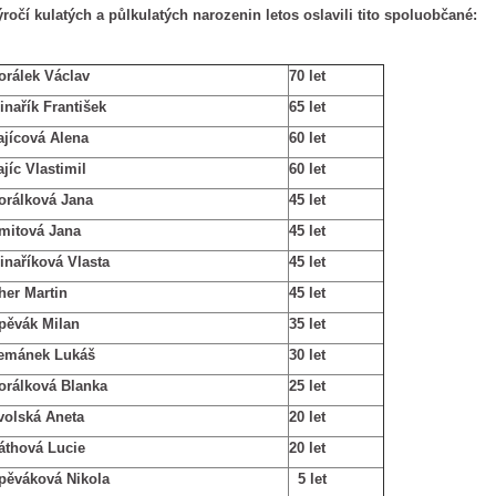
ročí kulatých a půlkulatých narozenin letos oslavili tito spoluobčané:
orálek Václav
70 let
inařík František
65 let
ajícová Alena
60 let
ajíc Vlastimil
60 let
orálková Jana
45 let
mitová Jana
45 let
inaříková Vlasta
45 let
her Martin
45 let
pěvák Milan
35 let
emánek Lukáš
30 let
orálková Blanka
25 let
volská Aneta
20 let
áthová Lucie
20 let
pěváková Nikola
5 let