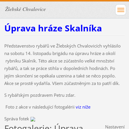
Žlebské Chvalovice
Úprava hráze Skalníka
Představenstvo rybářů ve Žlebských Chvalovicích vyhlásilo
na sobotu 14. listopadu brigádu na úpravu hráze a okolí
rybníku Skalník. Této akce se zúčastnilo velké množství
rybářů, a tak se práce stihla v dopoledních hodinách. Po
jejím skončení se opékala uzenina a také se něco popilo.
Akce se prostě vydařila. Všem zúčastněným za to patří dík.
S rybářským pozdravem Petru zdar.
Foto z akce v následující fotogalérii
viz níže
Správa fotek
Fotogalerie: Úprava
Nastavení