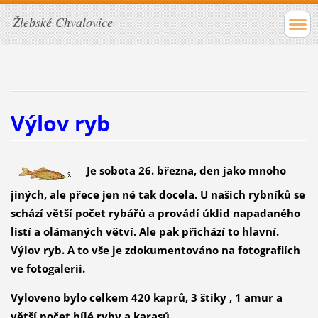
Žlebské Chvalovice
Výlov ryb
Je sobota 26. března, den jako mnoho
jiných, ale přece jen né tak docela. U našich rybníků se
schází větší počet rybářů a provádí úklid napadaného
listí a olámaných větví. Ale pak přichází to hlavní.
Výlov ryb. A to vše je zdokumentováno na fotografiích
ve fotogalerii.
Vyloveno bylo celkem 420 kaprů, 3 štiky , 1 amur a
větší počet bílé ryby a karasů.